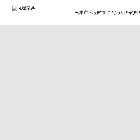
松本市・塩尻市 こだわりの家具
ホーム
店主の日々
コラム